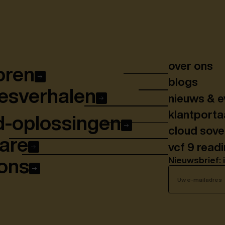
over ons
oren
blogs
esverhalen
nieuws & e
klantporta
d-oplossingen
cloud sov
are
vcf 9 read
Nieuwsbrief: 
ons