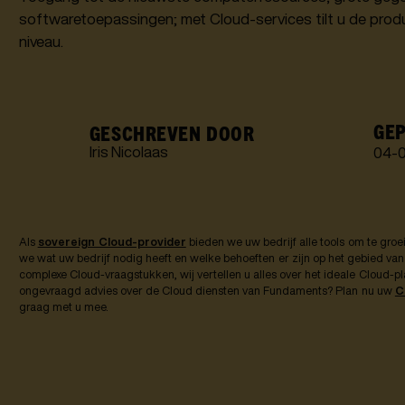
softwaretoepassingen; met Cloud-services tilt u de produ
niveau.
GEP
GESCHREVEN DOOR
Iris Nicolaas
04
-
Als
sovereign Cloud-provider
bieden we uw bedrijf alle tools om te groei
we wat uw bedrijf nodig heeft en welke behoeften er zijn op het gebied va
complexe Cloud-vraagstukken, wij vertellen u alles over het ideale Cloud-p
ongevraagd advies over de Cloud diensten van Fundaments? Plan nu uw
C
graag met u mee.