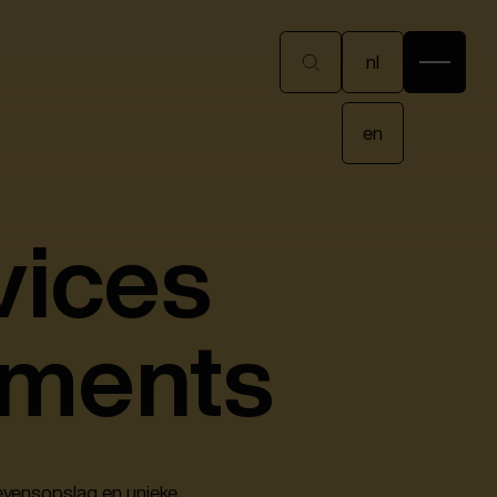
nl
nl
en
en
vices
aments
vensopslag en unieke