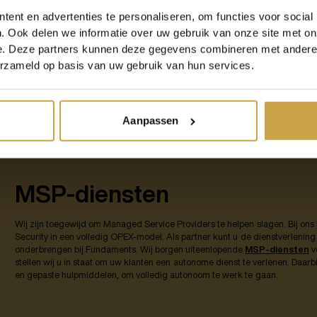
Cloud-services providers
ent en advertenties te personaliseren, om functies voor social
. Ook delen we informatie over uw gebruik van onze site met on
Optimaal de beste Cloud-services benutten? Dan is de keuze voor de provid
e. Deze partners kunnen deze gegevens combineren met andere i
diensten te vinden, is het belangrijk een provider te zoeken die uw behoeft
erzameld op basis van uw gebruik van hun services.
door de prijs, betrouwbaarheid, flexibiliteit, beveiliging en schaalbaarheid
u vertrouwd het beheer van de Cloud uit handen. Transparante Cloud-service
van cloud computing in uw bedrijfsprocessen.
Aanpassen
MSP-diensten
Wij zijn toegewijd om Managed Service Providers te helpen slagen. Bij ons k
Security in een volledig OPEX-model. Als partner kunt u de dienstverlening 
onderbrengen bij Fundaments. Wij borgen uiteenlopende
MSP-diensten
v
stellen wij u in staat om uw klanten een autonome dienst te verlenen. Daarb
en gepaste hulpmiddelen, om volledig autonoom te werk te gaan.