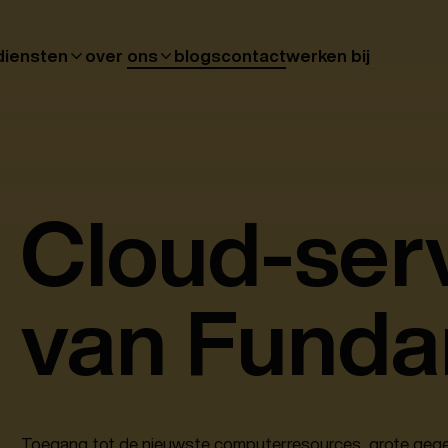
diensten
over ons
blogs
contact
werken bij
Cloud-ser
van Fund
Toegang tot de nieuwste computerresources, grote gege