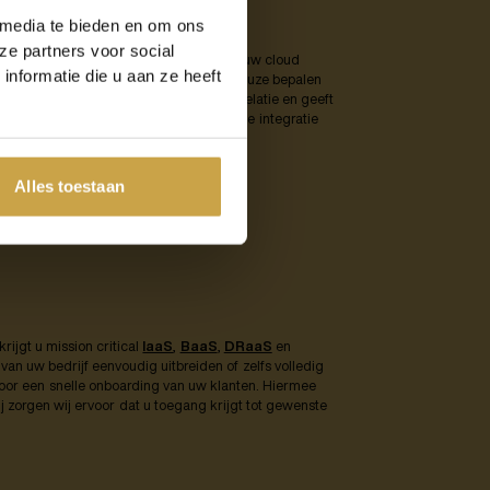
 media te bieden en om ons
ze partners voor social
er cruciaal! Om de beste provider voor uw cloud
nformatie die u aan ze heeft
en begrijpt en in kaart brengt. Laat uw keuze bepalen
. Zo bouwt u samen aan een langetermijnrelatie en geeft
s providers helpen u bij een succesvolle integratie
Alles toestaan
rijgt u mission critical
IaaS
,
BaaS
,
DRaaS
en
van uw bedrijf eenvoudig uitbreiden of zelfs volledig
oor een snelle onboarding van uw klanten. Hiermee
ij zorgen wij ervoor dat u toegang krijgt tot gewenste