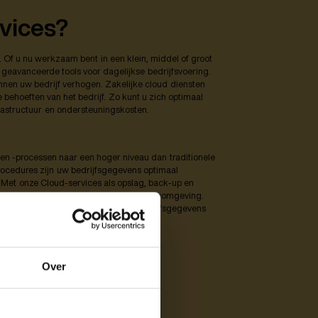
vices?
n. Of u nu werkzaam bent in een klein, middel of groot
t geavanceerde tools voor dagelijkse bedrijfsvoering.
binnen uw bedrijf verhogen. Zakelijke cloud diensten
de behoeften van het bedrijf. Zo kunt u zich optimaal
astructuur en ondersteuningskosten.
s en -processen naar een hoger niveau dan traditionele
rocedures zijn uw bedrijfsgegevens optimaal
 Met onze Cloud-services als opslag, back-up en
een betrouwbare en veilige off-site opslagomgeving.
 agenda's, contacten en resterende bedrijfsgegevens
Over