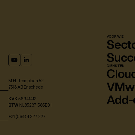
VOOR WIE
Sect
Succ
DIENSTEN
Clou
M.H. Tromplaan 52
VMw
7513 AB Enschede
Add-
KVK
56941412
BTW
NL852371585B01
+31 (0)88 4 227 227