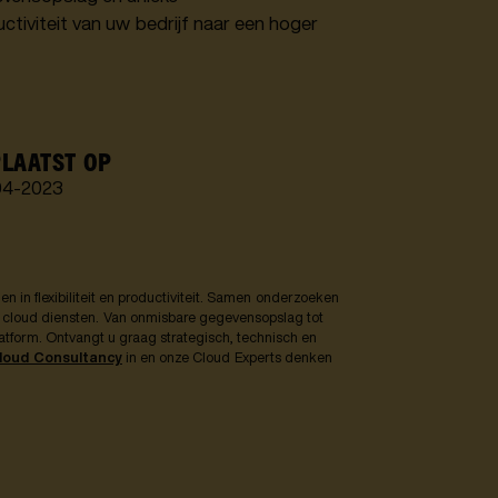
ctiviteit van uw bedrijf naar een hoger
LAATST OP
04
-
2023
en in flexibiliteit en productiviteit. Samen onderzoeken
n cloud diensten. Van onmisbare gegevensopslag tot
latform. Ontvangt u graag strategisch, technisch en
loud Consultancy
in en onze Cloud Experts denken