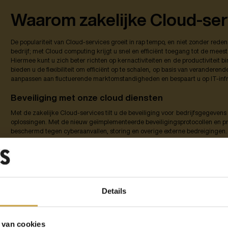
Waarom zakelijke Cloud-ser
De populariteit van Cloud-services groeit in rap tempo, en niet zonder rede
bedrijf; met Cloud computing krijgt u snel en efficiënt toegang tot de mees
Hiermee kunt u zich beter richten op kernactiviteiten en de productiviteit 
bieden u de flexibiliteit om efficiënt op te schalen, op basis van veranderen
aanpassen aan fluctuerende marktomstandigheden en bespaart u op IT-infr
Beveiliging met onze cloud diensten
Met de zakelijke Cloud-services tilt u de beveiliging voor bedrijfsgegeven
oplossingen. Met de nieuw geïmplementeerde beveiligingsprotocollen en p
beschermd tegen cyberaanvallen, storing en overige externe bedreigingen.
overige tools vermindert u de kans op gegevensverlies en profiteert u van 
Deze zijn makkelijk toegankelijk vanaf elke locatie, waardoor u uw e-mail,
effectiever beheert.
Details
 van cookies