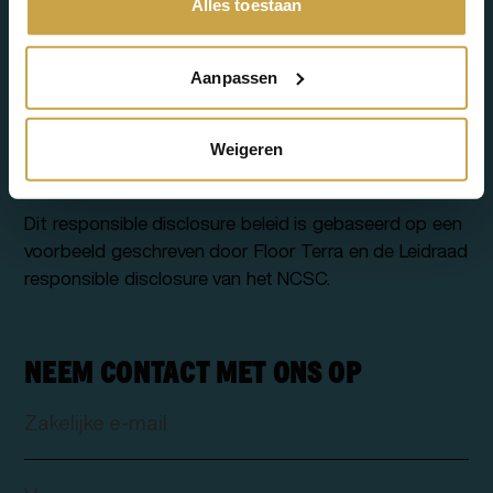
Alles toestaan
HTTP 404-codes of andere niet HTTP 200-
codes
Clickjacking op pagina’s zonder inlogfunctie
Aanpassen
Ontbreken van SPF, DKIM en DMARC records
Melden van oudere softwareversies
Weigeren
zonder proof of concept of werkende exploit.
Dit responsible disclosure beleid is gebaseerd op een
voorbeeld geschreven door Floor Terra en de Leidraad
responsible disclosure van het NCSC.
NEEM CONTACT MET ONS OP