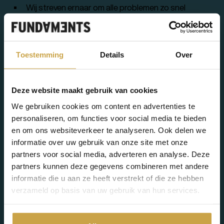
Wij streven ernaar om alle problemen zo snel
mogelijk op te lossen en wij worden graag
betrokken bij een eventuele publicatie over het
probleem nadat het is opgelost;
Toestemming
Details
Over
Als u zich aan bovenstaande voorwaarden heeft
gehouden zullen wij geen juridische stappen tegen
u ondernemen betreffende de melding.
Deze website maakt gebruik van cookies
We gebruiken cookies om content en advertenties te
personaliseren, om functies voor social media te bieden
en om ons websiteverkeer te analyseren. Ook delen we
Niet in scope
informatie over uw gebruik van onze site met onze
partners voor social media, adverteren en analyse. Deze
Fundaments geeft geen beloning voor triviale
partners kunnen deze gegevens combineren met andere
kwetsbaarheden of bugs die niet misbruikt kunnen
informatie die u aan ze heeft verstrekt of die ze hebben
worden. Hieronder staan voorbeelden van bekende
verzameld op basis van uw gebruik van hun services.
kwetsbaarheden en geaccepteerde risico’s, die buiten
bovenstaande regeling vallen: