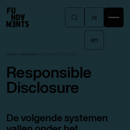
nl
nl
en
Home
Juridisch
Responsible Disclosure
en
Responsible
Disclosure
De volgende systemen
vallen onder het