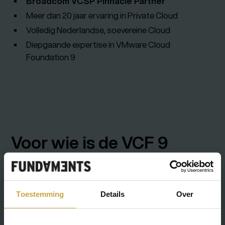
Broadcom VCSP Pinnacle Partner
Meer dan 20 jaar ervaring in Private Cloud
Volledig Nederlandse, soevereine Cloud
Diepgaande expertise in VMware Cloud
Foundation 9
Voor wie is de VCF 9
demo bedoeld?
De demo is geschikt voor:
Toestemming
Details
Over
IT-managers en architecten
Cloud- en infrastructuurverantwoordelijken