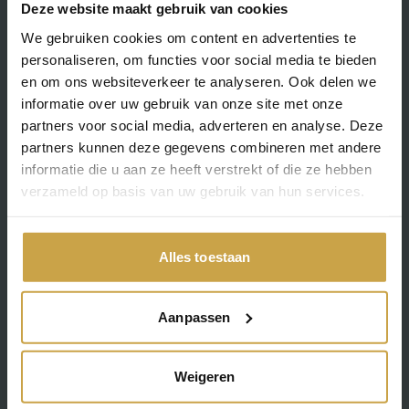
Deze website maakt gebruik van cookies
Organisaties die VMware gebruiken of overwegen
We gebruiken cookies om content en advertenties te
Teams die grip willen op kosten, security en
personaliseren, om functies voor social media te bieden
compliance
en om ons websiteverkeer te analyseren. Ook delen we
informatie over uw gebruik van onze site met onze
partners voor social media, adverteren en analyse. Deze
partners kunnen deze gegevens combineren met andere
informatie die u aan ze heeft verstrekt of die ze hebben
VCF 9 zelf ervaren en zien
verzameld op basis van uw gebruik van hun services.
wat het betekent voor uw
organisatie?
Alles toestaan
Neem direct contact op of vul het formulier hieronder
in.
Aanpassen
088 422 7228
info@fundaments.nl
Weigeren