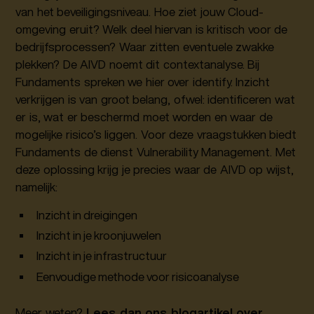
van het beveiligingsniveau. Hoe ziet jouw Cloud-
omgeving eruit? Welk deel hiervan is kritisch voor de
bedrijfsprocessen? Waar zitten eventuele zwakke
plekken? De AIVD noemt dit contextanalyse. Bij
Fundaments spreken we hier over identify. Inzicht
verkrijgen is van groot belang, ofwel: identificeren wat
er is, wat er beschermd moet worden en waar de
mogelijke risico’s liggen. Voor deze vraagstukken biedt
Fundaments de dienst Vulnerability Management. Met
deze oplossing krijg je precies waar de AIVD op wijst,
namelijk:
Inzicht in dreigingen
Inzicht in je kroonjuwelen
Inzicht in je infrastructuur
Eenvoudige methode voor risicoanalyse
Meer weten?
Lees dan ons blogartikel over