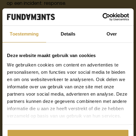
op een incident: response.
Jaarlijks worden vele organisaties gehackt of krijgen
ze te maken met een datalek. Gemiddeld genomen
hebben hackers maanden vrij spel tot deze hacks en
Toestemming
Details
Over
datalekken worden ontdekt, áls ze al worden ontdekt.
Zelfs bedrijven die duizenden euro’s uitgeven aan
Deze website maakt gebruik van cookies
digitale veiligheid, hebben geen idee of er een hacker
aanwezig is op hun netwerk. Bij detectie draait alles
We gebruiken cookies om content en advertenties te
om het implementeren en ontwikkelen van
personaliseren, om functies voor social media te bieden
maatregelen om een cybersecurity-incident (en dus
en om ons websiteverkeer te analyseren. Ook delen we
hackers) tijdig te signaleren. Fundaments heeft hier
informatie over uw gebruik van onze site met onze
partners voor social media, adverteren en analyse. Deze
een simpele oplossing voor: een digitale lokfiets.
partners kunnen deze gegevens combineren met andere
informatie die u aan ze heeft verstrekt of die ze hebben
Iedereen kent het concept van de lokfiets wel. De
verzameld op basis van uw gebruik van hun services.
politie stalt fietsen op plaatsen waar deze vaak
gestolen worden. Op de lokfietsen zit een
volgsysteem. Zodra een fietsendief de fiets