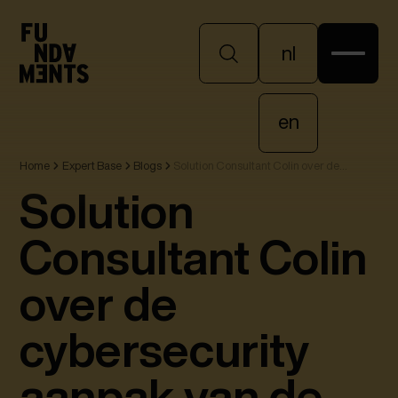
nl
nl
en
Home
Expert Base
Blogs
Solution Consultant Colin over de
en
cybersecurity aanpak van de AIVD
Solution
Consultant Colin
over de
cybersecurity
aanpak van de