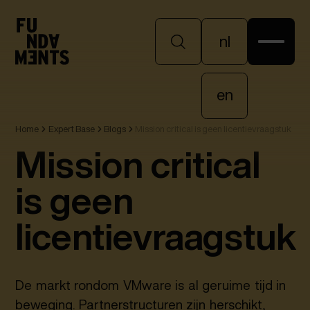
nl
nl
en
Home
Expert Base
Blogs
Mission critical is geen licentievraagstuk
en
Mission critical
is geen
licentievraagstuk
De markt rondom VMware is al geruime tijd in
beweging. Partnerstructuren zijn herschikt,