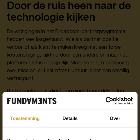
Door de ruis heen naar de
technologie kijken
De wijzigingen in het Broadcom-partnerprogramma
hebben veel losgemaakt. Wie als partner positie
verloor of als klant te maken kreeg met een forse
kostenstijging, kijkt nu door een andere bril naar het
platform. Dat is begrijpelijk. Maar voor een beslissing
over mission-critical infrastructuur is het een onveilig
vertrekpunt.
De technologie verdient een eigen beoordeling, los
van de commerciële context. VMware Cloud
Foundation 9 is, puur vanuit architectuur en
functionaliteit beschouwd, het meest volwassen
Toestemming
Details
Over
private cloud-platform dat momenteel beschikbaar is.
Compute, netwerk, storage en security zijn
geïntegreerd in één coherente stack. Virtuele