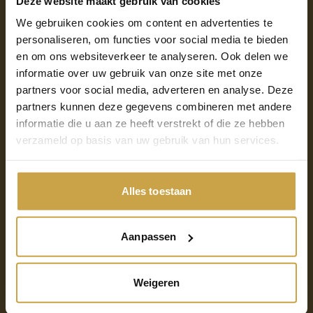
Deze website maakt gebruik van cookies
machines, containers en AI-workloads draaien op
We gebruiken cookies om content en advertenties te
hetzelfde platform, met gedeeld beheer en gedeelde
personaliseren, om functies voor social media te bieden
governance. Alles is auditeerbaar tot op
en om ons websiteverkeer te analyseren. Ook delen we
applicatieniveau. De functionaliteit is vergelijkbaar met
informatie over uw gebruik van onze site met onze
wat publieke hyperscalers bieden, maar volledig op
partners voor social media, adverteren en analyse. Deze
eigen bodem en onder eigen wetgeving.
partners kunnen deze gegevens combineren met andere
informatie die u aan ze heeft verstrekt of die ze hebben
Dat wil niet zeggen dat leveranciersafhankelijkheid
verzameld op basis van uw gebruik van hun services.
geen factor is. Eén leverancier, hoe sterk het product
ook is, betekent één punt van kwetsbaarheid. Die
afweging moet bewust worden gemaakt. Maar de
Alles toestaan
volgorde is belangrijk: de keuze begint bij de vraag
welke technologie de mensen en processen het beste
ondersteunt en de data het best beschermt. Niet bij
Aanpassen
de vraag welke leverancier op dit moment de minste
weerstand oproept.
Weigeren