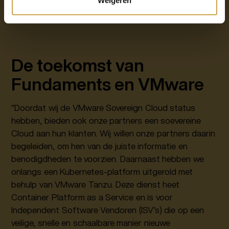
Weigeren
De toekomst van
Fundaments en VMware
"Doordat wij de VMware Sovereign Cloud status
hebben, bieden ook onze partners een soevereine
Cloud aan hun klanten. Wij willen onze partners daarin
begeleiden, om hen van de juiste informatie en
benodigdheden te voorzien. Daarnaast hebben we
onlangs een Kubernetes-platform uitgerold met
behulp van VMware Tanzu. Deze dienst heet
Container Platform as a Service en is voor
Independent Software Vendoren (ISV’s) die op een
veilige, snelle en schaalbare manier nieuwe