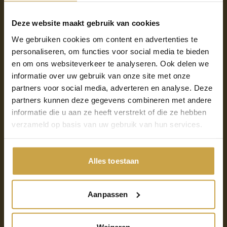
inrichten, tot aan hoe we de continuïteit van
organisaties borgen met de keuzes voor hardware,
Deze website maakt gebruik van cookies
software en de inrichting daarvan. Daarnaast zorgen
we dat we het dagelijkse beheer naar het hoogste
We gebruiken cookies om content en advertenties te
niveau tillen met onze kundige collega’s. Hoe de Cloud
personaliseren, om functies voor social media te bieden
en om ons websiteverkeer te analyseren. Ook delen we
geconsumeerd wordt, moet dus door de hele keten
informatie over uw gebruik van onze site met onze
heen duidelijk zijn en hier zijn we ontzettend kritisch
partners voor social media, adverteren en analyse. Deze
op. Hierin is continuïteit het sleutelwoord:
partners kunnen deze gegevens combineren met andere
bedrijfskritische applicaties moeten altijd, zonder
informatie die u aan ze heeft verstrekt of die ze hebben
onderbrekingen, kunnen blijven draaien. Zo zijn onze
verzameld op basis van uw gebruik van hun services.
datacenters geografisch gescheiden en maken we
enkel gebruik van Nederlandse datacenters.
Daarnaast voldoen wij als organisatie en onze
Alles toestaan
datacenters aan de juiste certificeringen met
betrekking tot informatiebeveiliging en continuïteit.”
Aanpassen
Wilt u meer weten over onze soevereine Cloud?
Klik
dan hier.