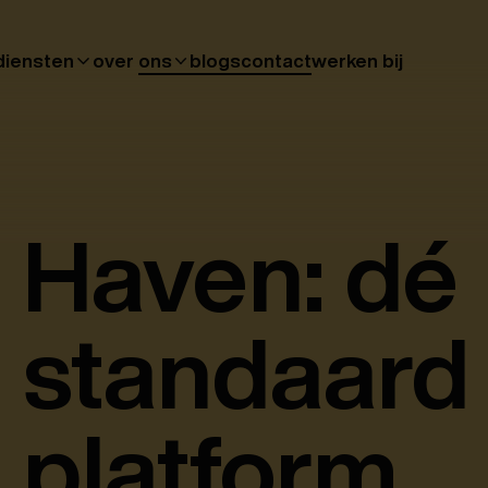
diensten
over ons
blogs
contact
werken bij
Haven: dé
standaard
platform