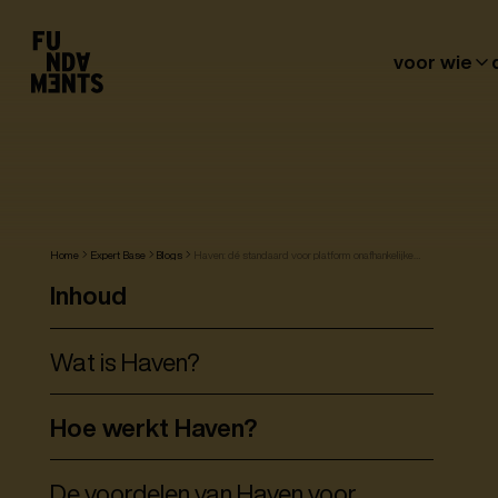
voor wie
Home
Expert Base
Blogs
Haven: dé standaard voor platform onafhankelijke
Cloud-hosting voor gemeenten
Inhoud
Wat is Haven?
Hoe werkt Haven?
De voordelen van Haven voor