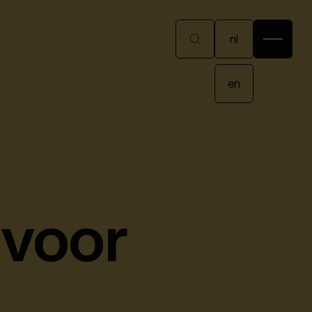
nl
nl
en
en
 voor