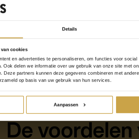
Hoe werkt H
Details
Haven werkt door een platform-onafhankelijke laag te bieden voor het host
 van cookies
kunnen draaien zonder aanpassingen aan de lokale infrastructuur.
ent en advertenties te personaliseren, om functies voor social
De applicaties binnen Haven worden verpakt in containers. Een container is a
. Ook delen we informatie over uw gebruik van onze site met on
en alle onderdelen die voor deze applicatie nodig zijn om te kunnen draaie
e. Deze partners kunnen deze gegevens combineren met andere i
werken ze overal waar ze opgestart worden hetzelfde, op ieder platform en
Kubernetes, een open-source platform voor het beheren van gecontainerise
erzameld op basis van uw gebruik van hun services.
uitrol, schaalbaarheid en het beheer van deze containers, waardoor Haven ee
applicaties.
Aanpassen
De voordelen