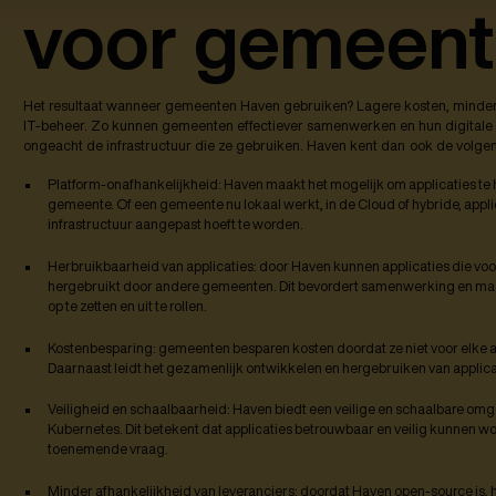
voor gemeen
Het resultaat wanneer gemeenten Haven gebruiken? Lagere kosten, minder afh
IT-beheer. Zo kunnen gemeenten effectiever samenwerken en hun digitale 
ongeacht de infrastructuur die ze gebruiken. Haven kent dan ook de vol
Platform-onafhankelijkheid: Haven maakt het mogelijk om applicaties te
gemeente. Of een gemeente nu lokaal werkt, in de Cloud of hybride, appl
infrastructuur aangepast hoeft te worden.
Herbruikbaarheid van applicaties: door Haven kunnen applicaties die v
hergebruikt door andere gemeenten. Dit bevordert samenwerking en maak
op te zetten en uit te rollen.
Kostenbesparing: gemeenten besparen kosten doordat ze niet voor elke ap
Daarnaast leidt het gezamenlijk ontwikkelen en hergebruiken van applica
Veiligheid en schaalbaarheid: Haven biedt een veilige en schaalbare o
Kubernetes. Dit betekent dat applicaties betrouwbaar en veilig kunnen wor
toenemende vraag.
Minder afhankelijkheid van leveranciers: doordat Haven open-source is,