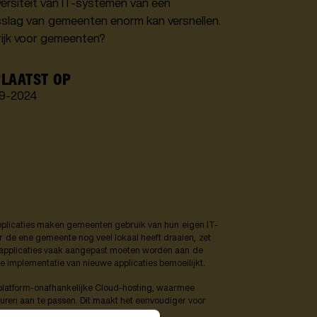
versiteit van IT-systemen van een
ngsslag van gemeenten enorm kan versnellen.
rijk voor gemeenten?
LAATST OP
9
-
2024
?
pplicaties maken gemeenten gebruik van hun eigen IT-
ar de ene gemeente nog veel lokaal heeft draaien, zet
at applicaties vaak aangepast moeten worden aan de
e implementatie van nieuwe applicaties bemoeilijkt.
 platform-onafhankelijke Cloud-hosting, waarmee
uren aan te passen. Dit maakt het eenvoudiger voor
orm bij meerdere gemeenten in te zetten.