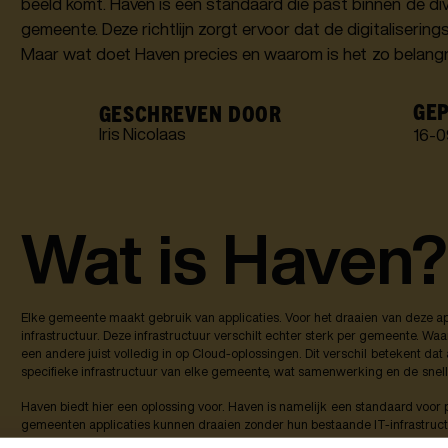
beeld komt. Haven is een standaard die past binnen de di
gemeente. Deze richtlijn zorgt ervoor dat de digitaliseri
Maar wat doet Haven precies en waarom is het zo belang
GEP
GESCHREVEN DOOR
Iris Nicolaas
16
-
0
Wat is Haven
Elke gemeente maakt gebruik van applicaties. Voor het draaien van deze a
infrastructuur. Deze infrastructuur verschilt echter sterk per gemeente. Wa
een andere juist volledig in op Cloud-oplossingen. Dit verschil betekent d
specifieke infrastructuur van elke gemeente, wat samenwerking en de snell
Haven biedt hier een oplossing voor. Haven is namelijk een standaard voor
gemeenten applicaties kunnen draaien zonder hun bestaande IT-infrastruct
gemeenten om gezamenlijk applicaties te ontwikkelen en deze snel en unif