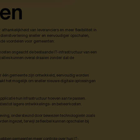
ten
ankelijkheid van leveranciers en meer flexibiliteit in
dienstverlening sneller en eenvoudiger opschalen,
gende voordelen voor gemeenten:
 hosten ongeacht de bestaande IT-infrastructuur van een
icaties kunnen overal draaien zonder dat de
oor één gemeente zijn ontwikkeld, eenvoudig worden
t het mogelijk om sneller nieuwe digitale oplossingen
plicatie hun infrastructuur hoeven aan te passen.
ties tot lagere ontwikkelings- en beheerkosten.
mgeving, ondersteund door bewezen technologieën zoals
den ingezet, terwijl ze flexibel kunnen opschalen bij
 hebben gemeenten meer controle over hun IT-