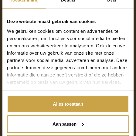
Fundaments Portal
Deze website maakt gebruik van cookies
Niet alleen onze nieuwe website is in 2020 gelanceerd,
We gebruiken cookies om content en advertenties te
maar ook onze gloednieuwe
Fundaments Portal
. In
personaliseren, om functies voor social media te bieden
deze Portal hanteren we het unieke Pay as you Go
en om ons websiteverkeer te analyseren. Ook delen we
model en kun je als klant zelf met een muisklik de
informatie over uw gebruik van onze site met onze
resources van je Virtuele Datacenter verhogen of
partners voor social media, adverteren en analyse. Deze
verlagen (zonder tussenkomst van Fundaments).
partners kunnen deze gegevens combineren met andere
Dankzij deze ontwikkeling zijn we met onze
informatie die u aan ze heeft verstrekt of die ze hebben
Fundaments Cloud dichter op het businessmodel van
verzameld op basis van uw gebruik van hun services.
Public Cloud gaan zitten.
Alles toestaan
Mede hierdoor hebben we in 2020 laten zien dat we
duidelijk op weg zijn om dé expert in (alle) Clouds te
worden. En we hebben goed nieuws: hier gaan we in
Aanpassen
2021 natuurlijk vol enthousiasme mee door!